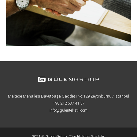
Maltepe Mahallesi Davutpaşa Caddesi No:129 Zeytinburnu / İstanbul
+90 212 637 41 57
info@gulentekstil.com
2021 © Gülen Group, Tüm Hakları Saklıdır.